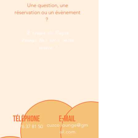
Une question, une
réservation ou un évènement
?
L'équipe du Cuzco
Lounge Bar est a votre
écoute !
TÉLÉPHONE
E-MAIL
cuzco.lounge
@gm
04 76 37 81 50
ail.com