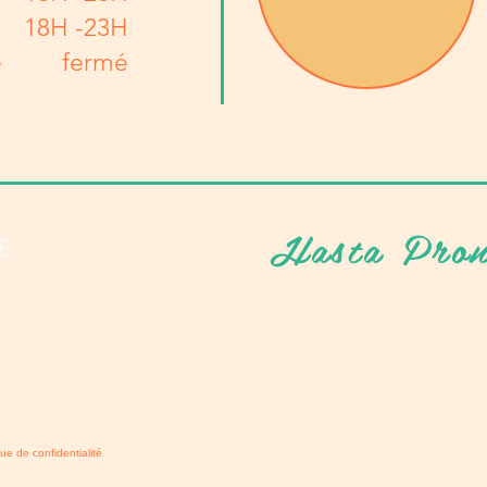
18H -23H
e
fermé
Hasta Pron
E
que de confidentialité