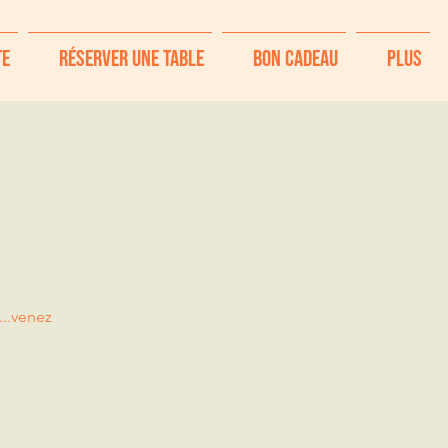
te
Réserver une table
Bon Cadeau
Plus
!
...venez