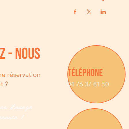
z - nous
TÉLÉPHONE
ne réservation
t ?
04 76 37 81 50
zco Lounge
écoute !