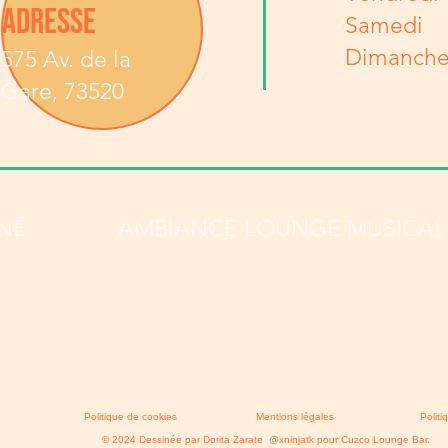
ADRESSE
Samedi
Dimanch
575 Av. de la
Gare, 73520
INE
AMBIANCE LOUNGE MUSICAL
Politique de cookies
Mentions légales
Politi
© 2024 Dessinée par Dorita Zarate @xninjatk pour Cuzco Lounge Bar.