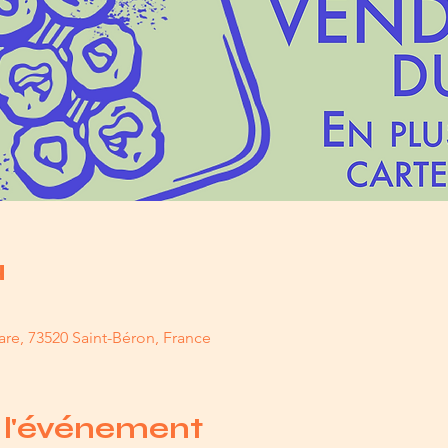
u
are, 73520 Saint-Béron, France
 l'événement