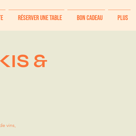
te
Réserver une table
Bon Cadeau
Plus
IS &
e vins,