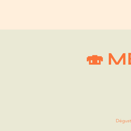
🍣 
Dégust