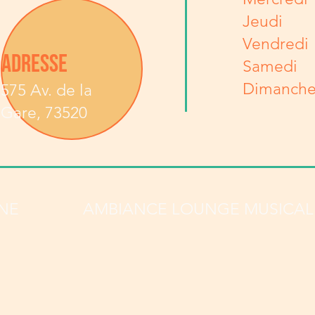
Jeudi
Vendredi
ADRESSE
Samedi
Dimanch
575 Av. de la
Gare, 73520
INE
AMBIANCE LOUNGE MUSICAL