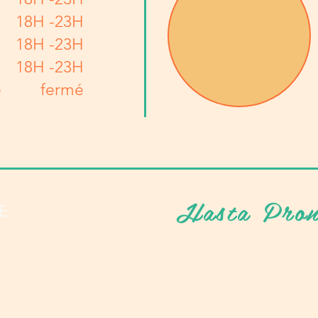
18H -23H
18H -23H
18H -23H
e
fermé
Hasta Pron
E