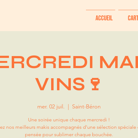
Accueil
Car
MERCREDI MAK
VINS🍷
mer. 02 juil.
  |  
Saint-Béron
Une soirée unique chaque mercredi !
ez nos meilleurs makis accompagnés d’une sélection spéciale d
pensée pour sublimer chaque bouchée.