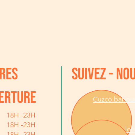
REs
SUIVEZ - NO
ERTURE
Cuzco.barlo
18H -23H
18H -23H
Cuzco bar lo
18H -23H