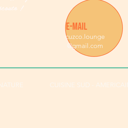
écoute !
E-MAIL
cuzco.lounge
@gmail.com
GNATURE
CUISINE SUD - AMERICA