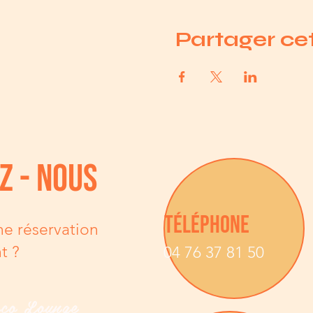
Partager c
z - nous
TÉLÉPHONE
ne réservation
t ?
04 76 37 81 50
zco Lounge