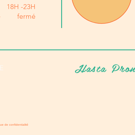
18H -23H
e
fermé
Hasta Pron
E
que de confidentialité