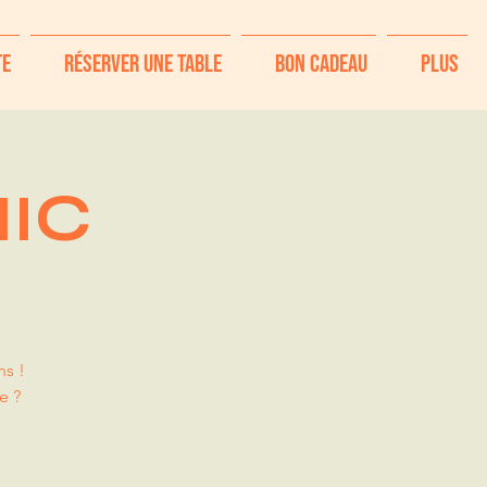
te
Réserver une table
Bon Cadeau
Plus
NIC
ns !
e ?