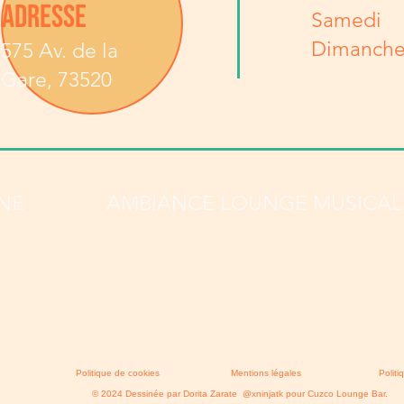
ADRESSE
Samedi
Dimanch
575 Av. de la
Gare, 73520
INE
AMBIANCE LOUNGE MUSICAL
Politique de cookies
Mentions légales
Politi
© 2024 Dessinée par Dorita Zarate @xninjatk pour Cuzco Lounge Bar.