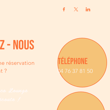
z - nous
TÉLÉPHONE
ne réservation
t ?
04 76 37 81 50
zco Lounge
écoute !